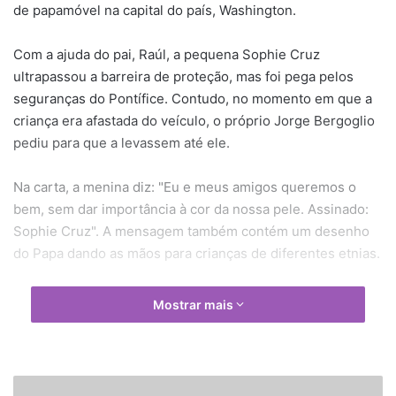
de papamóvel na capital do país, Washington.
Com a ajuda do pai, Raúl, a pequena Sophie Cruz
ultrapassou a barreira de proteção, mas foi pega pelos
seguranças do Pontífice. Contudo, no momento em que a
criança era afastada do veículo, o próprio Jorge Bergoglio
pediu para que a levassem até ele.
Na carta, a menina diz: "Eu e meus amigos queremos o
bem, sem dar importância à cor da nossa pele. Assinado:
Sophie Cruz". A mensagem também contém um desenho
do Papa dando as mãos para crianças de diferentes etnias.
A pequena ativista é filha de imigrantes mexicanos
Mostrar mais
clandestinos e tem origem indígena. Segundo seu pai, eles
viajaram de Los Angeles a Washington apenas para pedir a
Francisco que interceda para melhorar a situação dos
ilegais nos Estados Unidos.
E