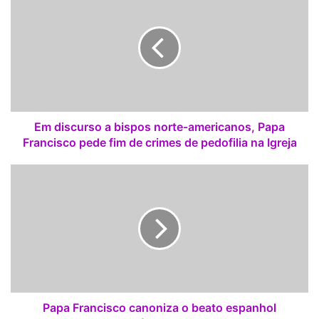
m
d
i
s
c
u
r
s
o
Em discurso a bispos norte-americanos, Papa
a
Francisco pede fim de crimes de pedofilia na Igreja
b
i
P
s
a
p
p
o
a
s
F
n
r
o
a
r
n
t
c
e
i
Papa Francisco canoniza o beato espanhol