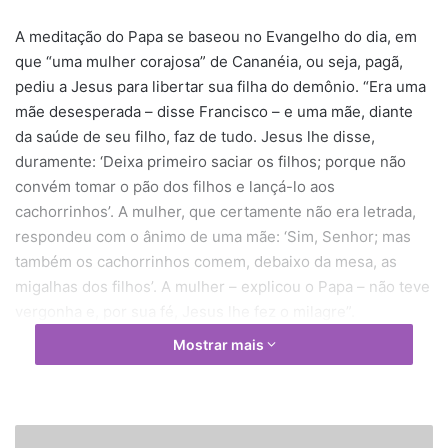
A meditação do Papa se baseou no Evangelho do dia, em
que “uma mulher corajosa” de Cananéia, ou seja, pagã,
pediu a Jesus para libertar sua filha do demônio. “Era uma
mãe desesperada – disse Francisco – e uma mãe, diante
da saúde de seu filho, faz de tudo. Jesus lhe disse,
duramente: ‘Deixa primeiro saciar os filhos; porque não
convém tomar o pão dos filhos e lançá-lo aos
cachorrinhos’. A mulher, que certamente não era letrada,
respondeu com o ânimo de uma mãe: ‘Sim, Senhor; mas
também os cachorrinhos comem, debaixo da mesa, as
migalhas dos filhos’. A mulher – explicou o Papa – não teve
vergonha e, por sua fé, Jesus lhe fez o milagre”.
Mostrar mais
“Este é o caminho de uma pessoa de boa vontade, que
procura Deus e O encontra. O Senhor a abençoa. Cada dia,
na Igreja do Senhor, muitas pessoas fazem este caminho
de busca do Senhor, deixando-se conduzir pelo Espírito
E