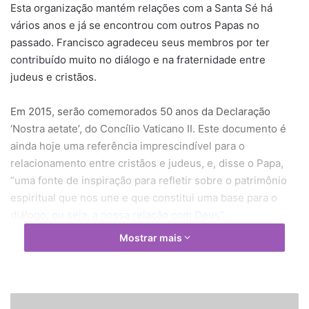
Esta organização mantém relações com a Santa Sé há
vários anos e já se encontrou com outros Papas no
passado. Francisco agradeceu seus membros por ter
contribuído muito no diálogo e na fraternidade entre
judeus e cristãos.
Em 2015, serão comemorados 50 anos da Declaração
‘Nostra aetate’, do Concílio Vaticano II. Este documento é
ainda hoje uma referência imprescindível para o
relacionamento entre cristãos e judeus, e, disse o Papa,
“uma fonte de inspiração para refletir sobre o patrimônio
espiritual que nos une e que constitui uma base para o
diálogo, ou seja, a nossa relação com Deus”.
Mostrar mais
Além do diálogo, o Francisco destacou a ação conjunta de
judeus e cristãos na construção de um mundo mais justo e
fraterno, servindo os pobres, os marginalizados e os que
sofrem. “Este nosso compromisso se funda nas palavras
"