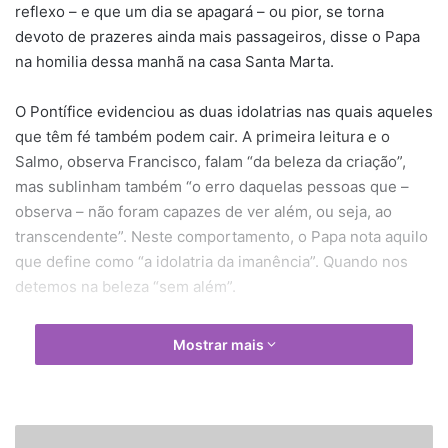
reflexo – e que um dia se apagará – ou pior, se torna
devoto de prazeres ainda mais passageiros, disse o Papa
na homilia dessa manhã na casa Santa Marta.
O Pontífice evidenciou as duas idolatrias nas quais aqueles
que têm fé também podem cair. A primeira leitura e o
Salmo, observa Francisco, falam “da beleza da criação”,
mas sublinham também “o erro daquelas pessoas que –
observa – não foram capazes de ver além, ou seja, ao
transcendente”. Neste comportamento, o Papa nota aquilo
que define como “a idolatria da imanência”. Quando nos
detemos na beleza “sem além”.
“Apegaram-se a esta idolatria; se surpreendem com o seu
Mostrar mais
poder e energia. Não pensaram como seu soberano é
superior, porque os criou Aquele que é o princípio e autor
da beleza. É uma idolatria admirar as belezas – muitas –
sem pensar que haverá um ocaso. O por do sol tem a sua
C