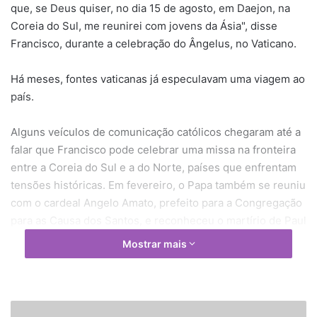
que, se Deus quiser, no dia 15 de agosto, em Daejon, na
Coreia do Sul, me reunirei com jovens da Ásia", disse
Francisco, durante a celebração do Ângelus, no Vaticano.
Há meses, fontes vaticanas já especulavam uma viagem ao
país.
Alguns veículos de comunicação católicos chegaram até a
falar que Francisco pode celebrar uma missa na fronteira
entre a Coreia do Sul e a do Norte, países que enfrentam
tensões históricas. Em fevereiro, o Papa também se reuniu
com o cardeal Angelo Amato, prefeito para a Congregação
para as Causa dos Santos, e reconheceu o martírio de Paul
Yun Ji-chung e seus 123 companheiros mortos na Coreia
Mostrar mais
do Sul. Os 124 coreanos mártires devem ser beatificados
em agosto, em uma cerimônia com a presença de
Francisco. O grupo foi assassinado por ódio à fé durante a
perseguição de Byeong, no século XIX. Eles já haviam sido
M