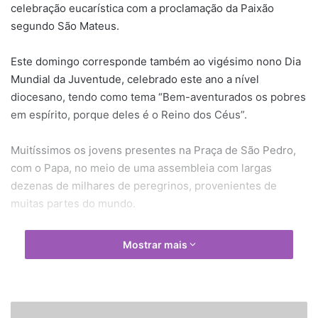
celebração eucarística com a proclamação da Paixão
segundo São Mateus.
Este domingo corresponde também ao vigésimo nono Dia
Mundial da Juventude, celebrado este ano a nível
diocesano, tendo como tema “Bem-aventurados os pobres
em espírito, porque deles é o Reino dos Céus”.
Muitíssimos os jovens presentes na Praça de São Pedro,
com o Papa, no meio de uma assembleia com largas
dezenas de milhares de peregrinos, provenientes de
muitas partes do mundo.
O Papa utiliza nesta celebração um báculo que foi feito e
Mostrar mais
lhe foi oferecido pelos presos da Cadeia de São Remo, em
Itália. É muito simples, em madeira de oliveira, tendo ao
cimo a cruz e incluindo também o brasão do Papa.
P