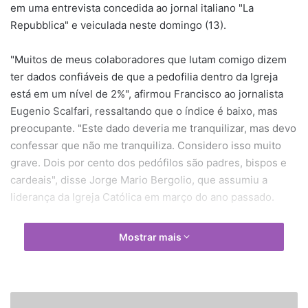
em uma entrevista concedida ao jornal italiano "La
Repubblica" e veiculada neste domingo (13).
"Muitos de meus colaboradores que lutam comigo dizem
ter dados confiáveis de que a pedofilia dentro da Igreja
está em um nível de 2%", afirmou Francisco ao jornalista
Eugenio Scalfari, ressaltando que o índice é baixo, mas
preocupante. "Este dado deveria me tranquilizar, mas devo
confessar que não me tranquiliza. Considero isso muito
grave. Dois por cento dos pedófilos são padres, bispos e
cardeais", disse Jorge Mario Bergolio, que assumiu a
liderança da Igreja Católica em março do ano passado.
Para Francisco, "essa situação é intolerável" e, por isso,
Mostrar mais
ele pretende "enfrentá-la com a seriedade que exige". "A
corrupção de uma criança é a coisa mais terrível e inunda
que se pode imaginar. A Igreja luta para que o vício seja
erradicado e a educação, recuperada. Mas nós também
C