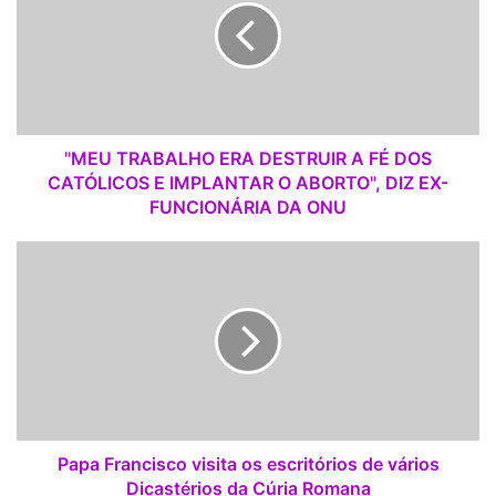
U
T
R
A
B
A
L
"MEU TRABALHO ERA DESTRUIR A FÉ DOS
H
CATÓLICOS E IMPLANTAR O ABORTO", DIZ EX-
O
FUNCIONÁRIA DA ONU
E
R
P
A
a
D
p
E
a
S
F
T
r
R
a
U
n
I
c
R
i
Papa Francisco visita os escritórios de vários
A
s
Dicastérios da Cúria Romana