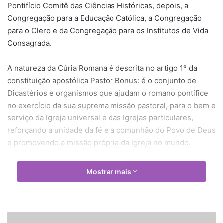
Pontifício Comitê das Ciências Históricas, depois, a
Congregação para a Educação Católica, a Congregação
para o Clero e da Congregação para os Institutos de Vida
Consagrada.
A natureza da Cúria Romana é descrita no artigo 1º da
constituição apostólica Pastor Bonus: é o conjunto de
Dicastérios e organismos que ajudam o romano pontífice
no exercício da sua suprema missão pastoral, para o bem e
serviço da Igreja universal e das Igrejas particulares,
reforçando a unidade da fé e a comunhão do Povo de Deus
e promovendo a missão própria da Igreja no mundo.
A Pastor Bonus prevê ainda que o Papa convoque com
Mostrar mais
certa frequência os chefes dos Dicastérios, que são os
departamentos ou organismos especializados da Cúria
Romana.
P