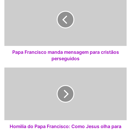
a
p
a
F
r
a
n
c
i
Papa Francisco manda mensagem para cristãos
s
perseguidos
c
o
H
m
o
a
m
n
i
d
l
a
i
m
a
e
d
n
o
s
P
Homilia do Papa Francisco: Como Jesus olha para