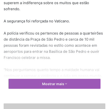
superem a indiferença sobre os muitos que estão
sofrendo.
A segurança foi reforçada no Vaticano.
A polícia verificou os pertences de pessoas a quarteirões
de distância da Praça de São Pedro e cerca de 10 mil
pessoas foram revistadas no estilo como acontece em
aeroportos para entrar na Basílica de São Pedro e ouvir
Francisco celebrar a missa.
"Nos perguntamos quanto tempo a maldade humana vai
continuar a semear a violência e o ódio em nosso mundo,
colhendo vítimas inocentes… nós estamos testemunhando
Mostrar mais
hordas de homens, mulheres e crianças que fogem da
guerra, da fome e da perseguição, prontas para arriscar
suas vidas, simplesmente para encontrar respeito dos
seus direitos fundamentais", disse o papa.
E