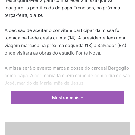
nesta quinta-feira para comparecer à missa que vai
inaugurar o pontificado do papa Francisco, na próxima
terça-feira, dia 19.
A decisão de aceitar o convite e participar da missa foi
tomada na tarde desta quinta (14). A presidente tem uma
viagem marcada na próxima segunda (18) a Salvador (BA),
onde visitará as obras do estádio Fonte Nova.
A missa será o evento marca a posse do cardeal Bergoglio
como papa. A cerimônia também coincide com o dia de são
José, marido de Maria, mãe de Jesus.
Mostrar mais
P
a