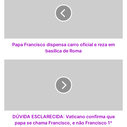
p
a
F
r
a
n
c
i
Papa Francisco dispensa carro oficial e reza em
s
basílica de Roma
c
o
D
d
Ú
i
V
s
I
p
D
e
A
n
E
s
S
a
C
c
L
DÚVIDA ESCLARECIDA: Vaticano confirma que
a
A
papa se chama Francisco, e não Francisco 1º