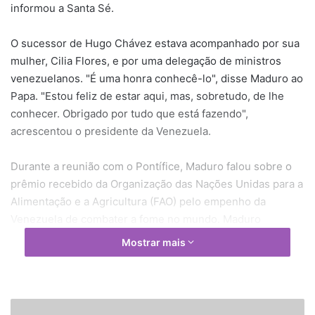
informou a Santa Sé.
O sucessor de Hugo Chávez estava acompanhado por sua
mulher, Cilia Flores, e por uma delegação de ministros
venezuelanos. "É uma honra conhecê-lo", disse Maduro ao
Papa. "Estou feliz de estar aqui, mas, sobretudo, de lhe
conhecer. Obrigado por tudo que está fazendo",
acrescentou o presidente da Venezuela.
Durante a reunião com o Pontífice, Maduro falou sobre o
prêmio recebido da Organização das Nações Unidas para a
Alimentação e a Agricultura (FAO) pelo empenho da
Venezuela de combater a fome no mundo. Maduro
presenteou Francisco com um retrato do libertador Simón
Mostrar mais
Bolívar, um quadro da Virgem de Coromoto e uma
estatueta de José Gregorio Hernandez (1864-1919), um
médico venezuelano que ficou famoso por seu serviço aos
humildes e pobres. "Esperamos a sua beatificação. É um
O