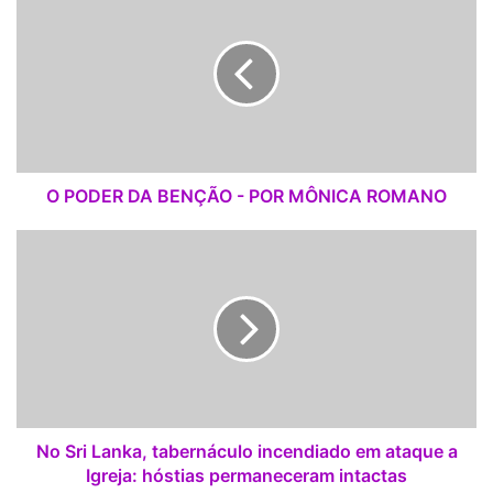
P
santo do povo", disse Maduro, referindo-se a Hernandez.
O
D
E
R
D
A
B
E
O PODER DA BENÇÃO - POR MÔNICA ROMANO
N
Ç
N
Ã
o
O
S
-
r
P
i
O
L
R
a
M
n
Ô
k
N
a
No Sri Lanka, tabernáculo incendiado em ataque a
I
,
Igreja: hóstias permaneceram intactas