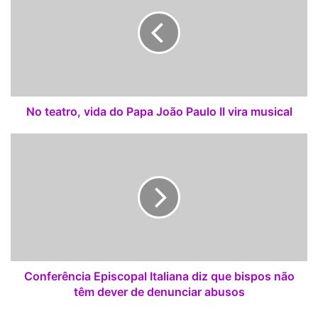
t
e
a
t
r
o
,
v
No teatro, vida do Papa João Paulo II vira musical
i
d
C
a
o
d
n
o
f
P
e
a
r
p
ê
a
n
J
c
o
i
Conferência Episcopal Italiana diz que bispos não
ã
a
têm dever de denunciar abusos
o
E