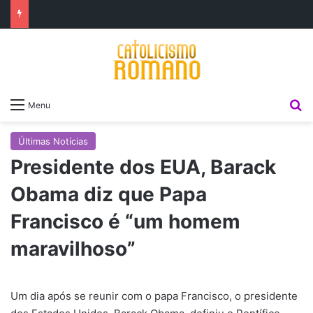
P
Menu
Últimas Notícias
Presidente dos EUA, Barack
Obama diz que Papa
Francisco é “um homem
maravilhoso”
Um dia após se reunir com o papa Francisco, o presidente