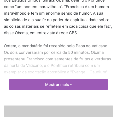
dos Estados Unidos, Barack Obama, definiu o Pontífice
como "um homem maravilhoso". "Francisco é um homem
maravilhoso e tem um enorme senso de humor. A sua
simplicidade e a sua fé no poder da espiritualidade sobre
as coisas materiais se refletem em cada coisa que ele faz",
disse Obama, em entrevista à rede CBS.
Ontem, o mandatário foi recebido pelo Papa no Vaticano.
Os dois conversaram por cerca de 50 minutos. Obama
presenteou Francisco com sementes de frutas e verduras
da horta do Vaticano, e o Pontífice retribuiu com um
exemplar da exortação apostólica a "Evangelii Gaudium".
Mostrar mais
N
o