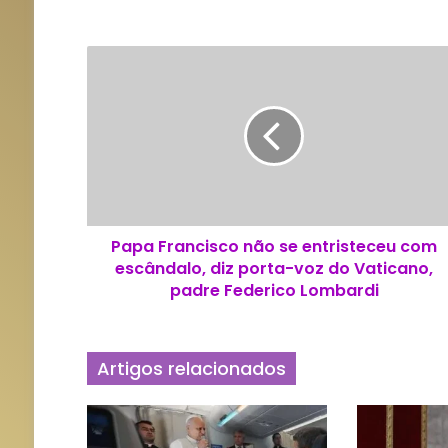
P
a
p
a
F
r
a
n
c
Papa Francisco não se entristeceu com
i
escândalo, diz porta-voz do Vaticano,
s
c
padre Federico Lombardi
o
n
ã
Artigos relacionados
o
s
e
e