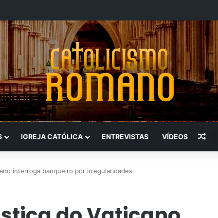
Art
S
IGREJA CATÓLICA
ENTREVISTAS
VÍDEOS
ano interroga banqueiro por irregularidades
stiça do Vaticano