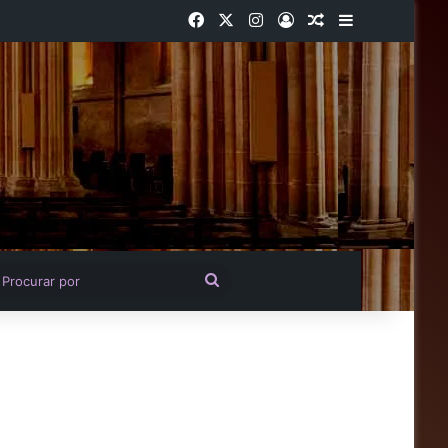
Facebook
X
Instagram
Entrar
Artigo aleatório
Barra Latera
igo aleatório
Procurar
por