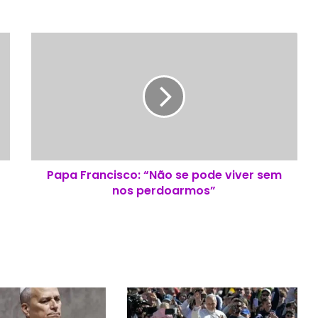
P
a
p
a
F
r
a
n
c
Papa Francisco: “Não se pode viver sem
i
nos perdoarmos”
s
c
o
:
“
N
ã
o
s