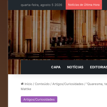
quarta-feira, agosto 5 2026
Notícias de Última Hora
CAPA
NOTÍCIAS
EDITORIA
Início
/
Conteúdo
/
Artigos/Curiosidades
/
“Quaresma, te
Mattke
Artigos/Curiosidades