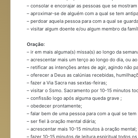
– consolar e encorajar as pessoas que se mostram 
– aproximar-se de alguém com a qual se tem antipa
– perdoar aquela pessoa para com a qual se guarda
– visitar algum doente e/ou algum membro da famíl
Oração:
– ir em mais alguma(s) missa(s) ao longo da seman
– acrescentar mais um terço ao longo do dia, ou a
– retificar as intenções antes de agir, agindo não
– oferecer a Deus as calúnias recebidas, humilhaçõ
– fazer a Via Sacra nas sextas-feiras;
– visitar o Ssmo. Sacramento por 10-15 minutos tod
– confissão logo após alguma queda grave ;
– obedecer prontamente;
– falar bem de uma pessoa para com a qual se tem i
– ser fiel à oração mental diária;
– acrescentar mais 10-15 minutos à oração mental;
– fazer 10-15 minutos de leitura espiritual todos o