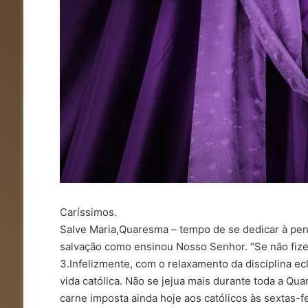
Caríssimos.
Salve Maria,Quaresma – tempo de se dedicar à penit
salvação como ensinou Nosso Senhor. “Se não fizer
3.Infelizmente, com o relaxamento da disciplina ecl
vida católica. Não se jejua mais durante toda a Qua
carne imposta ainda hoje aos católicos às sextas-