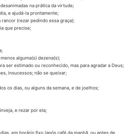
desanimadas na prática da virtude;
tia, e ajudá-la prontamente;
 rancor (rezar pedindo essa graça);
ia que precise;
a;
o menos alguma(s) dezena(s);
 para ser estimado ou reconhecido, mas para agradar a Deus;
es, insucessos; não se queixar;
os os dias, ou alguns da semana, e de joelhos;
nveja, e rezar por ela;
s dias, em horário fixo (após café da manhã, ou antes de