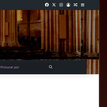
Facebook
X
Instagram
Entrar
Artigo aleatório
Barra Latera
igo aleatório
Procurar
por