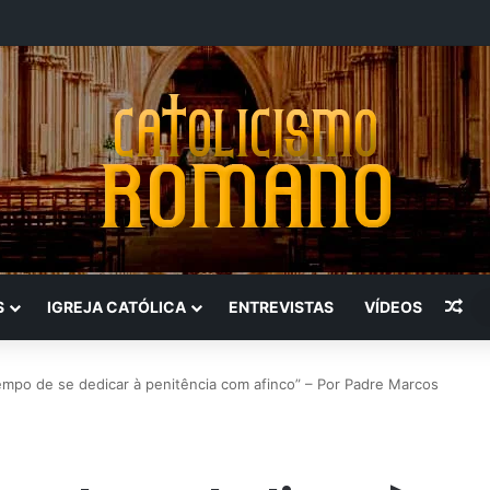
Art
S
IGREJA CATÓLICA
ENTREVISTAS
VÍDEOS
mpo de se dedicar à penitência com afinco” – Por Padre Marcos