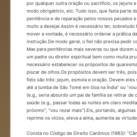
por qualquer outra oração ou sacrifício, os jejuns
modo obrigatório, etc. Tudo isso, que fazia parte d
penitência e de reparação pelos nossos pecados e
muito a desejar.Assim é necessário ter, sobretudo
mover a vontade, é necessário ordenar a prática da
instrução.De modo geral, o fiel não precisa pedir c
Mas para penitências mais severas ou que durem u
um padre ou diretor espiritual bem como muita pr
necessário estabelecer os própositos de quaresma
piscar de olhos.Os propósitos devem ser três, poi
fiéis são três: jejum, esmola e oração. Devem eles s
até a tumba de São Tomé em Goa na Índia” ou “vou 
(e.g., seria absurdo um pai de família se retirar 
saúde (e.g., passar todas as noites em claro medit
próximo”, “vou rezar mais”).Eis, portando, algumas
reprime os vícios, eleva a alma, aumenta as virtud
Consta no Código de Direito Canônico (1983): “Cân