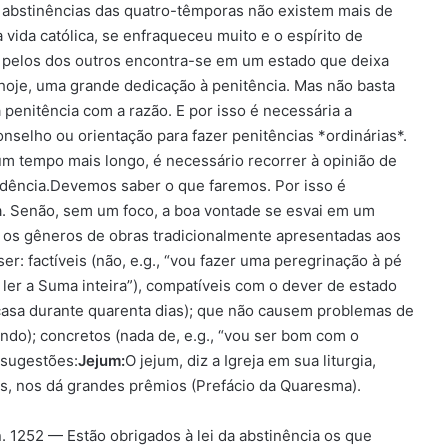
 e abstinências das quatro-têmporas não existem mais de
a vida católica, se enfraqueceu muito e o espírito de
 pelos dos outros encontra-se em um estado que deixa
 hoje, uma grande dedicação à penitência. Mas não basta
 penitência com a razão. E por isso é necessária a
onselho ou orientação para fazer penitências *ordinárias*.
m tempo mais longo, é necessário recorrer à opinião de
udência.Devemos saber o que faremos. Por isso é
. Senão, sem um foco, a boa vontade se esvai em um
s os gêneros de obras tradicionalmente apresentadas aos
er: factíveis (não, e.g., “vou fazer uma peregrinação à pé
ler a Suma inteira”), compatíveis com o dever de estado
de casa durante quarenta dias); que não causem problemas de
ando); concretos (nada de, e.g., “vou ser bom com o
 sugestões:
Jejum:
O jejum, diz a Igreja em sua liturgia,
es, nos dá grandes prêmios (Prefácio da Quaresma).
. 1252 — Estão obrigados à lei da abstinência os que