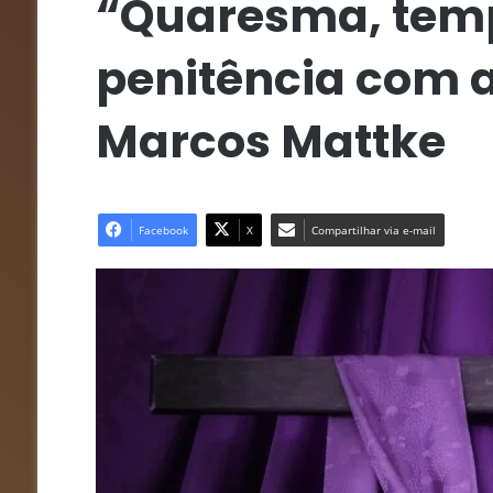
“Quaresma, temp
penitência com a
Marcos Mattke
Facebook
X
Compartilhar via e-mail