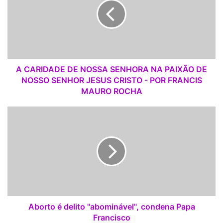
R
I
D
A
D
E
D
A CARIDADE DE NOSSA SENHORA NA PAIXÃO DE
E
NOSSO SENHOR JESUS CRISTO - POR FRANCIS
N
MAURO ROCHA
O
S
A
S
b
A
o
S
r
E
t
N
o
H
é
O
d
R
e
A
l
Aborto é delito "abominável", condena Papa
N
i
Francisco