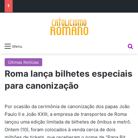
P
Menu
Últimas Notícias
Roma lança bilhetes especiais
para canonização
Por ocasião da cerimônia de canonização dos papas João
Paulo II e João XXIII, a empresa de transportes de Roma
lançou uma edição limitada de bilhetes de ônibus e metrô.
Ontem (10), foram colocados à venda cerca de dois
milhões de tickets, que receberam o nome de "Papa Bit