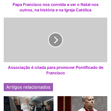
i
Papa Francisco nos convida a ver o Natal nos
s
outros, na história e na Igreja Católica
c
o
A
n
s
o
s
s
o
c
c
o
i
n
a
v
ç
i
ã
d
o
Associação é criada para promover Pontificado de
a
é
Francisco
a
c
v
r
Artigos relacionados
e
i
r
a
o
d
N
a
a
p