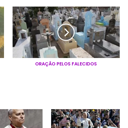
O
R
A
Ç
Ã
O
P
E
L
ORAÇÃO PELOS FALECIDOS
O
S
F
A
L
E
C
I
D
O
S