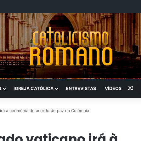
Art
S
IGREJA CATÓLICA
ENTREVISTAS
VÍDEOS
 irá à cerimônia do acordo de paz na Colômbia
ado vaticano irá à