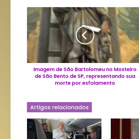
I
m
a
g
e
m
d
e
S
Imagem de São Bartolomeu no Mosteiro
ã
de São Bento de SP, representando sua
o
B
morte por esfolamento
a
r
t
Artigos relacionados
o
l
o
m
e