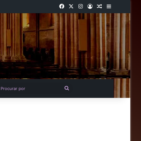
Facebook
X
Instagram
Entrar
Artigo aleatório
Barra Latera
igo aleatório
Procurar
por