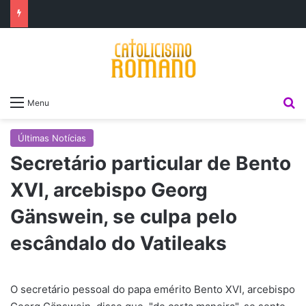
P
Menu
Últimas Notícias
Secretário particular de Bento
XVI, arcebispo Georg
Gänswein, se culpa pelo
escândalo do Vatileaks
O secretário pessoal do papa emérito Bento XVI, arcebispo