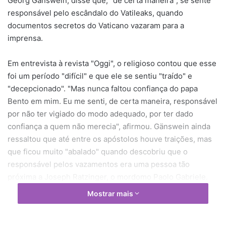
Georg Gänswein, disse que, "de certa maneira", se sente
responsável pelo escândalo do Vatileaks, quando
documentos secretos do Vaticano vazaram para a
imprensa.
Em entrevista à revista "Oggi", o religioso contou que esse
foi um período "difícil" e que ele se sentiu "traído" e
"decepcionado". "Mas nunca faltou confiança do papa
Bento em mim. Eu me senti, de certa maneira, responsável
por não ter vigiado do modo adequado, por ter dado
confiança a quem não merecia", afirmou. Gänswein ainda
ressaltou que até entre os apóstolos houve traições, mas
que ficou muito "abalado" quando descobriu que o
responsável pelos vazamentos era uma pessoa tão
próxima a Joseph Ratzinger, o mordomo Paolo Gabriele.
Mostrar mais
"Quando penso nisso, sinto dores no coração", revelou o
arcebispo.