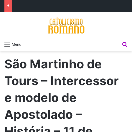
P
Menu
São Martinho de
Tours – Intercessor
e modelo de
Apostolado –
História – 11 de