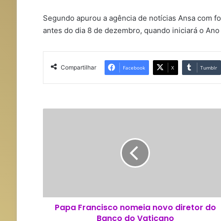
Segundo apurou a agência de notícias Ansa com font
antes do dia 8 de dezembro, quando iniciará o Ano 
Compartilhar
Facebook
X
Tumblr
P
a
p
a
F
r
a
n
c
Papa Francisco nomeia novo diretor do
i
Banco do Vaticano
s