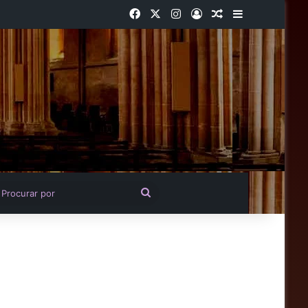
Facebook
X
Instagram
Entrar
Artigo aleatório
Barra Latera
igo aleatório
Procurar
por