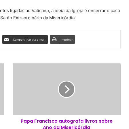
es ligadas ao Vaticano, a ideia da Igreja é encerrar o caso
Santo Extraordinário da Misericórdia.
Compartilhar via e-mail
Imprimir
P
a
p
a
F
r
a
n
c
Papa Francisco autografa livros sobre
i
Ano da Misericórdia
s