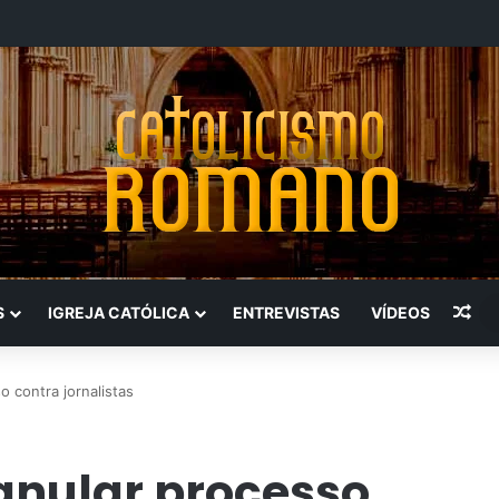
Art
S
IGREJA CATÓLICA
ENTREVISTAS
VÍDEOS
o contra jornalistas
 anular processo