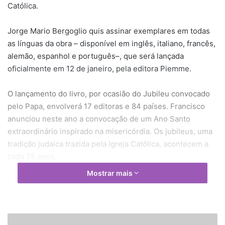
Católica.
Jorge Mario Bergoglio quis assinar exemplares em todas
as línguas da obra – disponível em inglês, italiano, francês,
alemão, espanhol e português–, que será lançada
oficialmente em 12 de janeiro, pela editora Piemme.
O lançamento do livro, por ocasião do Jubileu convocado
pelo Papa, envolverá 17 editoras e 84 países. Francisco
anunciou neste ano a convocação de um Ano Santo
extraordinário inspirado na misericórdia. Os jubileus, uma
tradição judaica trazida pela Igreja Católica, acontecem a
cada 25 anos.
Mostrar mais
O último foi em 2000, portanto, o próximo deveria ser
apenas em 2025. Suas edições extraordinárias são
convocadas, no entanto, quando o Papa sente a
necessidade de passar uma mensagem para o mundo e
V