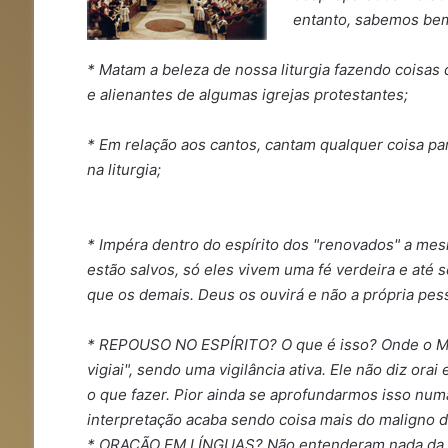
entanto, sabemos bem
* Matam a beleza de nossa liturgia fazendo coisas
e alienantes de algumas igrejas protestantes;
* Em relação aos cantos, cantam qualquer coisa para
na liturgia;
* Impéra dentro do espírito dos "renovados" a me
estão salvos, só eles vivem uma fé verdeira e até 
que os demais. Deus os ouvirá e não a própria pes
* REPOUSO NO ESPÍRITO? O que é isso? Onde o Mest
vigiai", sendo uma vigilância ativa. Ele não diz or
o que fazer. Pior ainda se aprofundarmos isso numa
interpretação acaba sendo coisa mais do maligno 
* ORAÇÃO EM LÍNGUAS? Não entenderam nada da S