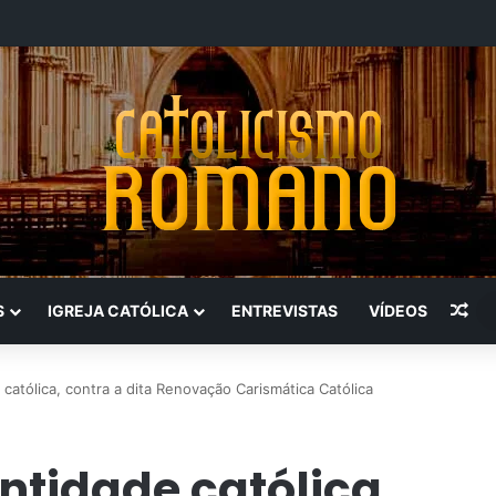
Art
S
IGREJA CATÓLICA
ENTREVISTAS
VÍDEOS
católica, contra a dita Renovação Carismática Católica
ntidade católica,