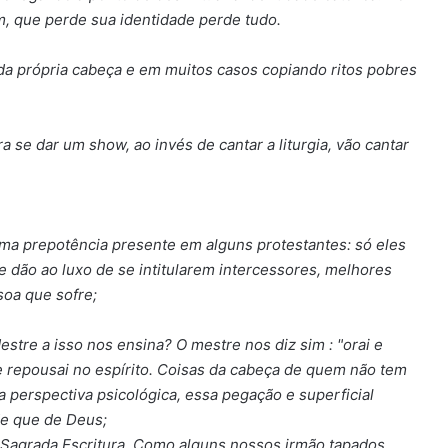
, que perde sua identidade perde tudo.
 da própria cabeça e em muitos casos copiando ritos pobres
 se dar um show, ao invés de cantar a liturgia, vão cantar
sma prepotência presente em alguns protestantes: só eles
se dão ao luxo de se intitularem intercessores, melhores
soa que sofre;
re a isso nos ensina? O mestre nos diz sim : "orai e
ai e repousai no espírito. Coisas da cabeça de quem não tem
 perspectiva psicológica, essa pegação e superficial
de que de Deus;
agrada Escritura. Como alguns nossos irmão tapados