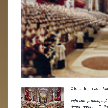
O leitor internauta 
Vejo com preocupaçã
despreparados. Estão 