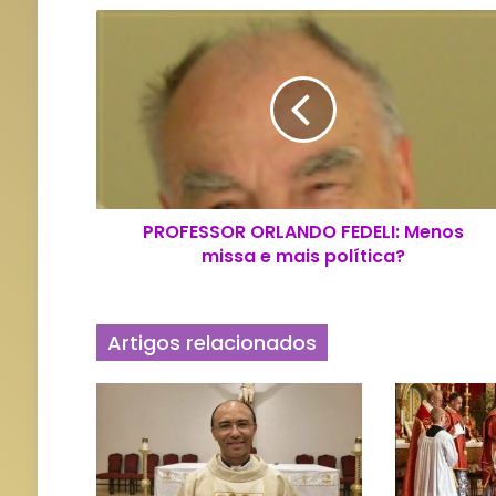
P
R
O
F
E
S
S
O
R
PROFESSOR ORLANDO FEDELI: Menos
O
missa e mais política?
R
L
A
N
Artigos relacionados
D
O
F
E
D
E
L