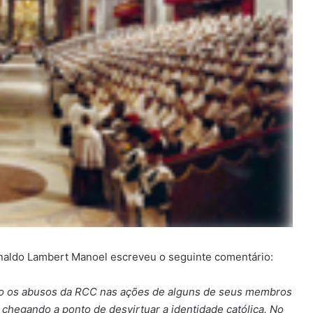
Ronaldo Lambert Manoel escreveu o seguinte comentário:
o os abusos da RCC nas ações de alguns de seus membros
chegando a ponto de desvirtuar a identidade católica. No