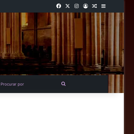
Facebook
X
Instagram
Entrar
Artigo aleatório
Barra Latera
igo aleatório
Procurar
por