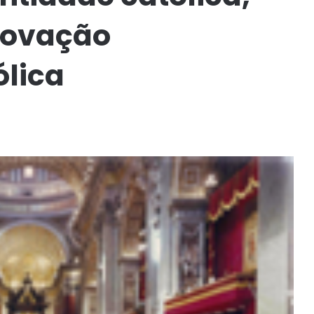
enovação
ólica