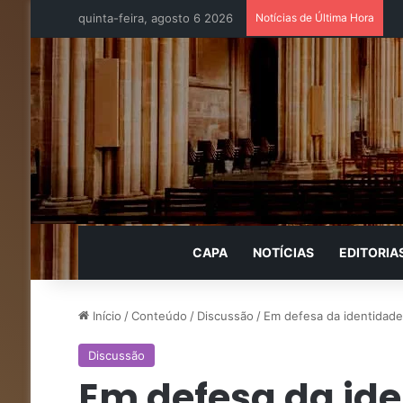
quinta-feira, agosto 6 2026
Notícias de Última Hora
CAPA
NOTÍCIAS
EDITORIA
Início
/
Conteúdo
/
Discussão
/
Em defesa da identidade 
Discussão
Em defesa da ide