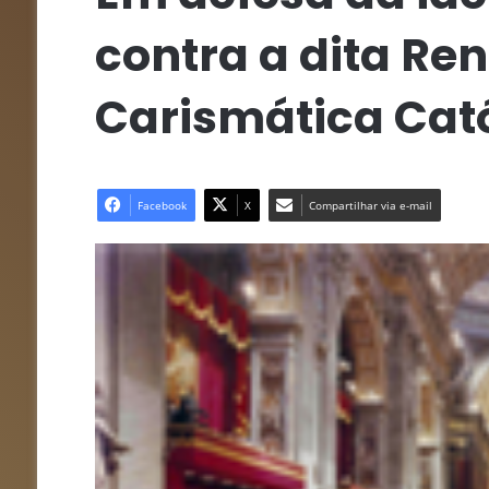
contra a dita R
Carismática Cat
Facebook
X
Compartilhar via e-mail