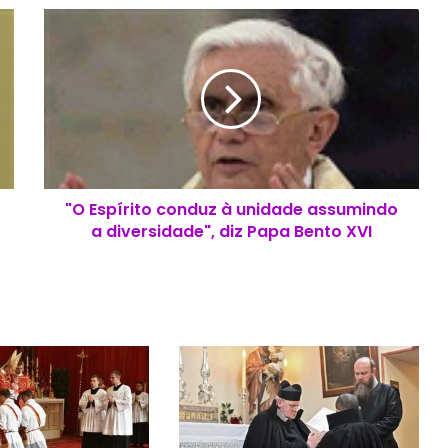
"
O
E
s
p
í
r
i
t
"O Espírito conduz à unidade assumindo
o
a diversidade", diz Papa Bento XVI
c
o
n
d
u
z
à
u
n
i
d