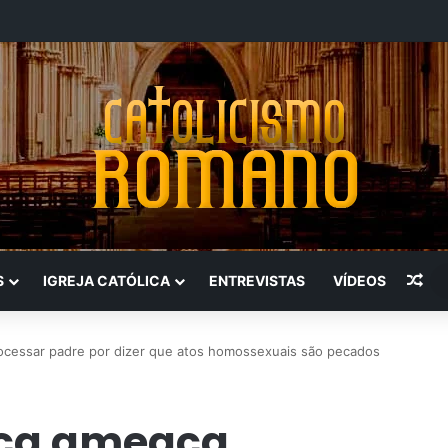
Art
S
IGREJA CATÓLICA
ENTREVISTAS
VÍDEOS
cessar padre por dizer que atos homossexuais são pecados
nça ameaça