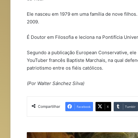
Ele nasceu em 1979 em uma família de nove filhos
2009.
É Doutor em Filosofia e leciona na Pontifícia Uni
Segundo a publicação European Conservative, ele
YouTuber francês Baptiste Marchais, na qual defend
patriotismo entre os fiéis católicos.
(Por Walter Sánchez Silva)
Compartilhar
Facebook
X
Tumblr
S