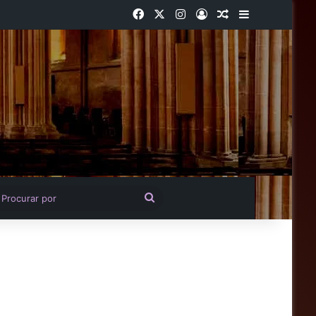
Facebook
X
Instagram
Entrar
Artigo aleatório
Barra Latera
igo aleatório
Procurar
por