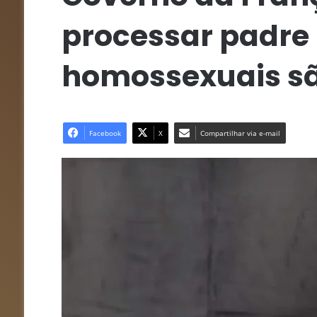
processar padre 
homossexuais s
Facebook
X
Compartilhar via e-mail