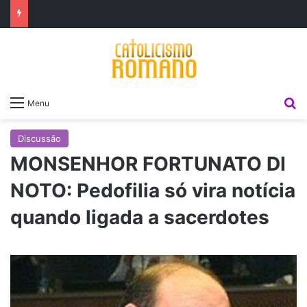
P
Menu
Discussão
MONSENHOR FORTUNATO DI
NOTO: Pedofilia só vira notícia
quando ligada a sacerdotes