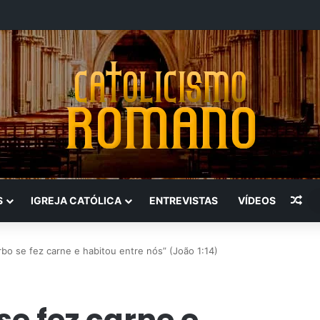
Art
S
IGREJA CATÓLICA
ENTREVISTAS
VÍDEOS
bo se fez carne e habitou entre nós” (João 1:14)
se fez carne e