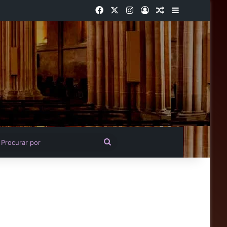
Facebook
X
Instagram
Entrar
Artigo aleatório
Barra Latera
igo aleatório
Procurar
por