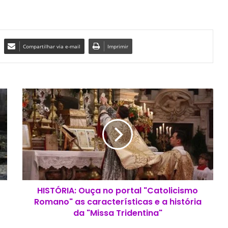
Compartilhar via e-mail
Imprimir
H
I
S
T
Ó
R
I
A
:
HISTÓRIA: Ouça no portal "Catolicismo
O
Romano" as características e a história
u
ç
da "Missa Tridentina"
a