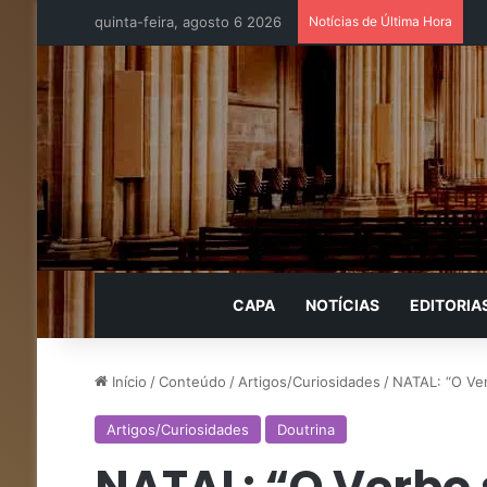
quinta-feira, agosto 6 2026
Notícias de Última Hora
CAPA
NOTÍCIAS
EDITORIA
Início
/
Conteúdo
/
Artigos/Curiosidades
/
NATAL: “O Ver
Artigos/Curiosidades
Doutrina
NATAL: “O Verbo 