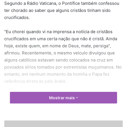
Segundo a Rádio Vaticana, o Pontífice também confessou
ter chorado ao saber que alguns cristãos tinham sido
crucificados.
"Eu chorei quando vi na imprensa a notícia de cristãos
crucificados em uma certa nação que não é cristã. Ainda
hoje, existe quem, em nome de Deus, mate, persiga",
afirmou. Recentemente, o mesmo veículo divulgou que
alguns católicos estavam sendo colocados na cruz em
povoados sírios tomados por extremistas muçulmanos. No
entanto, em nenhum momento da homilia o Papa fez
referência direta ao país árabe.
"Pensem que em alguns lugares, apenas por carregar o
Mostrar mais
Evangelho, você é preso. Você não pode levar uma cruz, te
fazem pagar uma multa. Mas o coração está feliz",
completou Francisco.
T