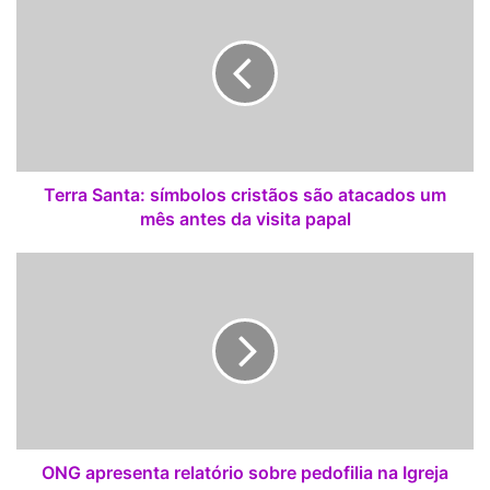
e
r
r
a
S
a
n
t
a
Terra Santa: símbolos cristãos são atacados um
:
mês antes da visita papal
s
í
O
m
N
b
G
o
a
l
p
o
r
s
e
c
s
r
e
i
n
ONG apresenta relatório sobre pedofilia na Igreja