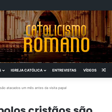
Art
S
IGREJA CATÓLICA
ENTREVISTAS
VÍDEOS
 são atacados um mês antes da visita papal
bolos cristãos são