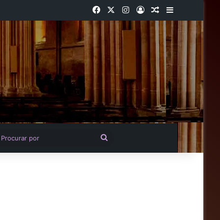
Facebook
X
Instagram
Entrar
Artigo aleatório
Barra Latera
igo aleatório
Procurar
por