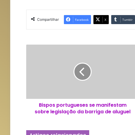
Compartilhar
Facebook
X
Tumblr
B
i
s
p
o
s
p
o
r
Bispos portugueses se manifestam
t
sobre legislação da barriga de aluguel
u
g
u
e