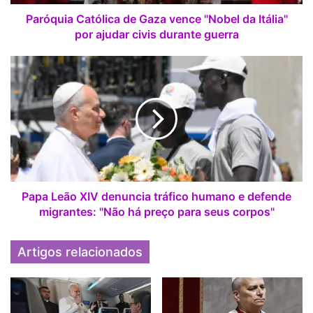
C
foi ordenado padre em 1966 e se mudou em 1972 para o
a
Paróquia Católica de Gaza vence "Nobel da Itália"
Mato Grosso, atuando na Diocese de São Luiz de Cáceres.
t
por ajudar civis durante guerra
ó
Na cidade de Jauru, no oeste do estado, fundou o asilo
l
P
i
“Coração Imaculado de Maria” e se tornou uma voz
a
c
p
reconhecida contra latifundiários e traficantes de drogas.
a
a
Em uma ocasião, chegou a se ajoelhar em meio a um
d
L
confronto por posse de terras na região para impedir que
e
e
pessoas morressem.
G
ã
a
o
z
X
Em 11 de fevereiro de 2001, enquanto jantava com amigos
a
I
Papa Leão XIV denuncia tráfico humano e defende
após uma missa, foi baleado com um tiro na nuca por dois
v
V
migrantes: "Não há preço para seus corpos"
homens encapuzados que invadiram a casa paroquial em
e
d
Jauru, simulando um assalto. O italiano chegou a ser
n
e
Artigos relacionados
transferido para o Hospital Sírio-Libanês, em São Paulo,
c
n
e
u
mas acabaria morrendo em 22 de fevereiro daquele ano.
"
n
N
c
Segundo o Dicastério para as Causas dos Santos, dom
o
i