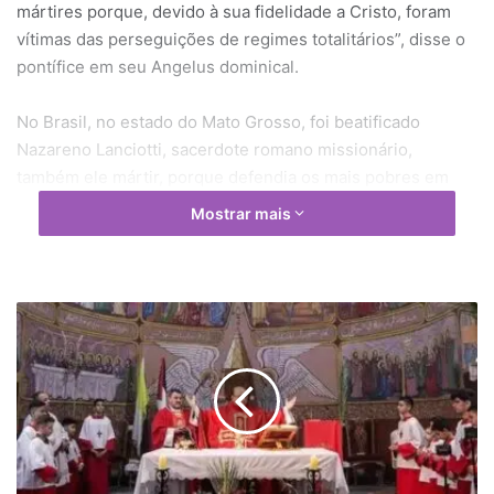
mártires porque, devido à sua fidelidade a Cristo, foram
vítimas das perseguições de regimes totalitários”, disse o
pontífice em seu Angelus dominical.
No Brasil, no estado do Mato Grosso, foi beatificado
Nazareno Lanciotti, sacerdote romano missionário,
também ele mártir, porque defendia os mais pobres em
nome do Evangelho. Que o exemplo e a intercessão destas
Mostrar mais
corajosas testemunhas sustentem a missão dos
presbíteros e da Igreja inteira”, acrescentou o Papa.
A missa de beatificação de dom Nazareno foi realizada
P
a
pelo cardeal brasileiro João Braz de Aviz, prefeito emérito
r
do Dicastério para os Institutos de Vida Consagrada e que
ó
definiu o missionário como “testemunha exemplar da vida
q
cristã para toda a Igreja e para a humanidade”.
u
i
a
Nascido em 3 de março de 1940, em Roma, dom Nazareno