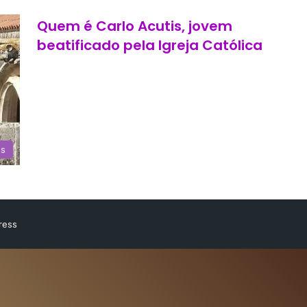
Quem é Carlo Acutis, jovem
beatificado pela Igreja Católica
os
ress