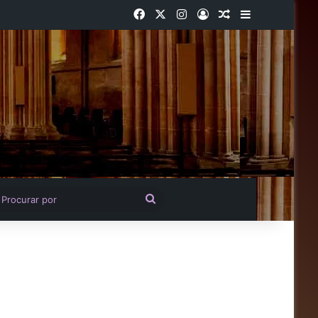
Facebook
X
Instagram
Entrar
Artigo aleatório
Barra Latera
igo aleatório
Procurar
por