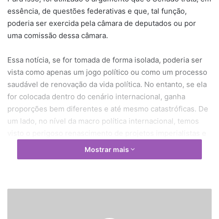
essência, de questões federativas e que, tal função,
poderia ser exercida pela câmara de deputados ou por
uma comissão dessa câmara.
Essa notícia, se for tomada de forma isolada, poderia ser
vista como apenas um jogo político ou como um processo
saudável de renovação da vida política. No entanto, se ela
for colocada dentro do cenário internacional, ganha
proporções bem diferentes e até mesmo catastróficas. De
um lado, no nível da macro política internacional, temos
visto o perigoso renascimento de projetos imperialistas e
militaristas. Esse perigo é representado, por exemplo, pela
Mostrar mais
Rússia de Putin, pelo discurso expansionista da China e da
Turquia e pelo recém criado e fundamentalista Estado
Islâmico. Do outro lado, a América Latina vive uma onda de
governos populistas, com forte tendência ao autoritarismo,
H
o
governos que são liderados por Cuba e pela Venezuela.
m