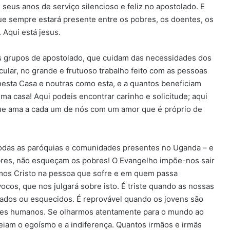
seus anos de serviço silencioso e feliz no apostolado. E
que sempre estará presente entre os pobres, os doentes, os
 Aqui está jesus.
 grupos de apostolado, que cuidam das necessidades dos
ular, no grande e frutuoso trabalho feito com as pessoas
esta Casa e noutras como esta, e a quantos beneficiam
ma casa! Aqui podeis encontrar carinho e solicitude; aqui
que ama a cada um de nós com um amor que é próprio de
a todas as paróquias e comunidades presentes no Uganda – e
bres, não esqueçam os pobres! O Evangelho impõe-nos sair
rmos Cristo na pessoa que sofre e em quem passa
cos, que nos julgará sobre isto. É triste quando as nossas
ados ou esquecidos. É reprovável quando os jovens são
seres humanos. Se olharmos atentamente para o mundo ao
eiam o egoísmo e a indiferença. Quantos irmãos e irmãs