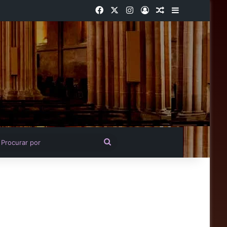
Facebook
X
Instagram
Entrar
Artigo aleatório
Barra Latera
igo aleatório
Procurar
por