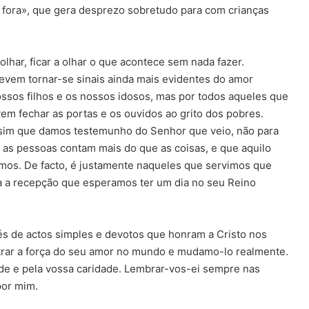
ga fora», que gera desprezo sobretudo para com crianças
lhar, ficar a olhar o que acontece sem nada fazer.
evem tornar-se sinais ainda mais evidentes do amor
ssos filhos e os nossos idosos, mas por todos aqueles que
m fechar as portas e os ouvidos ao grito dos pobres.
assim que damos testemunho do Senhor que veio, não para
 as pessoas contam mais do que as coisas, e que aquilo
mos. De facto, é justamente naqueles que servimos que
ra a recepção que esperamos ter um dia no seu Reino
és de actos simples e devotos que honram a Cristo nos
trar a força do seu amor no mundo e mudamo-lo realmente.
de e pela vossa caridade. Lembrar-vos-ei sempre nas
por mim.