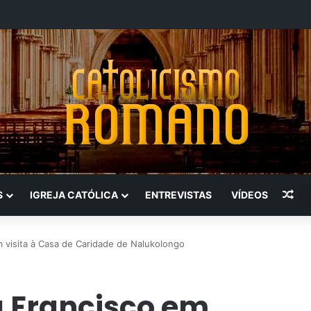
Art
S
IGREJA CATÓLICA
ENTREVISTAS
VÍDEOS
 visita à Casa de Caridade de Nalukolongo
a Francisco em