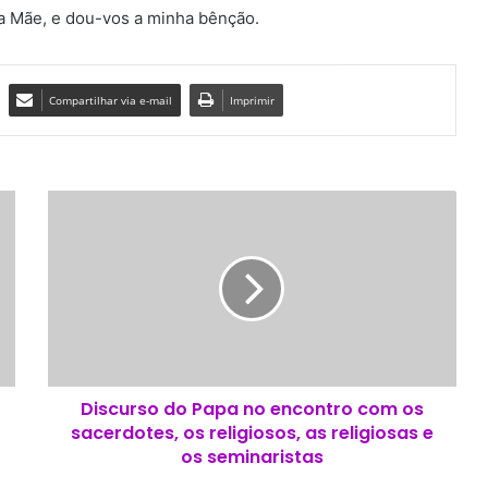
sa Mãe, e dou-vos a minha bênção.
Compartilhar via e-mail
Imprimir
D
i
s
c
u
r
s
o
d
Discurso do Papa no encontro com os
o
sacerdotes, os religiosos, as religiosas e
P
a
os seminaristas
p