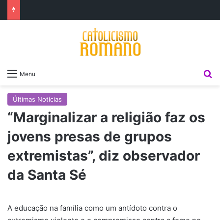
P
Menu
Últimas Notícias
“Marginalizar a religião faz os
jovens presas de grupos
extremistas”, diz observador
da Santa Sé
A educação na família como um antídoto contra o