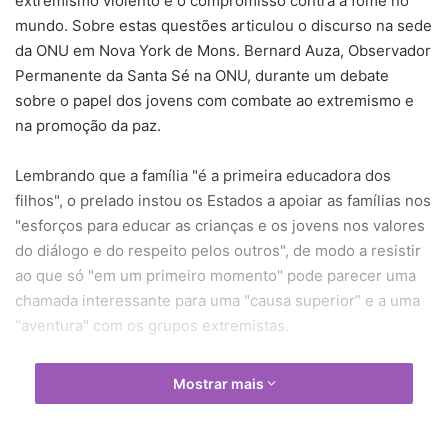
extremismo violento e o compromisso contra a fome no
mundo. Sobre estas questões articulou o discurso na sede
da ONU em Nova York de Mons. Bernard Auza, Observador
Permanente da Santa Sé na ONU, durante um debate
sobre o papel dos jovens com combate ao extremismo e
na promoção da paz.
Lembrando que a família "é a primeira educadora dos
filhos", o prelado instou os Estados a apoiar as famílias nos
"esforços para educar as crianças e os jovens nos valores
do diálogo e do respeito pelos outros", de modo a resistir
ao que só "em um primeiro momento" pode ​​parecer uma
chamada interessante para uma "causa superior” e a uma
“aventura" com os grupos extremistas.
Chamado que sempre, muitas vezes – lembrou o
Mostrar mais
observador vaticano – chega pela Internet, lugar que pode
ser usado para “entrar em contato, fazer amizades e