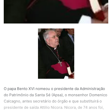
O papa Bento XVI nomeou o presidente da Administração
do Patrimônio da Santa Sé (Apsa), o monsenhor Domenico
Calcagno, antes secretário do órgão e que substituirá o
presidente de saída Attilio Nicora. Nicora, de 74 anos foi,