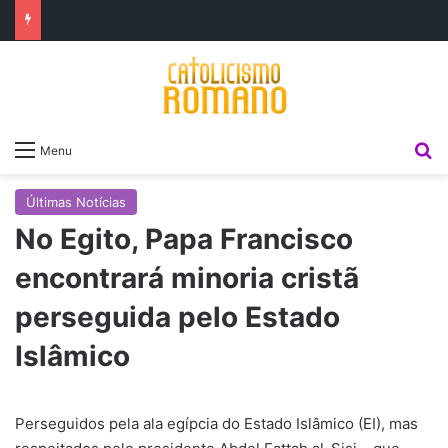
P
Menu
Últimas Notícias
No Egito, Papa Francisco
encontrará minoria cristã
perseguida pelo Estado
Islâmico
Perseguidos pela ala egípcia do Estado Islâmico (EI), mas