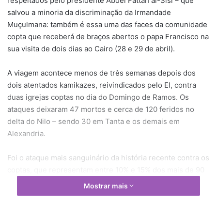
respeitados pelo presidente Abdel Fattah al-Sisi – que
salvou a minoria da discriminação da Irmandade
Muçulmana: também é essa uma das faces da comunidade
copta que receberá de braços abertos o papa Francisco na
sua visita de dois dias ao Cairo (28 e 29 de abril).
A viagem acontece menos de três semanas depois dos
dois atentados kamikazes, reivindicados pelo EI, contra
duas igrejas coptas no dia do Domingo de Ramos. Os
ataques deixaram 47 mortos e cerca de 120 feridos no
delta do Nilo – sendo 30 em Tanta e os demais em
Alexandria.
Foi o ataque mais sanguinário da história recente contra os
coptas, que representam entre 10% e 15% dos mais de 90
milhões de egípcios e que são a maior comunidade cristã
Mostrar mais
no Oriente Médio.