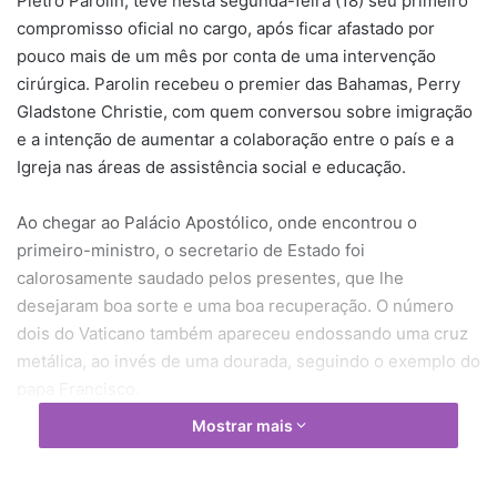
Pietro Parolin, teve nesta segunda-feira (18) seu primeiro
compromisso oficial no cargo, após ficar afastado por
pouco mais de um mês por conta de uma intervenção
cirúrgica. Parolin recebeu o premier das Bahamas, Perry
Gladstone Christie, com quem conversou sobre imigração
e a intenção de aumentar a colaboração entre o país e a
Igreja nas áreas de assistência social e educação.
Ao chegar ao Palácio Apostólico, onde encontrou o
primeiro-ministro, o secretario de Estado foi
calorosamente saudado pelos presentes, que lhe
desejaram boa sorte e uma boa recuperação. O número
dois do Vaticano também apareceu endossando uma cruz
metálica, ao invés de uma dourada, seguindo o exemplo do
papa Francisco.
Mostrar mais
Parolin, ex-núncio apostólico na Venezuela, foi nomeado
pelo Pontífice em 31 de agosto deste ano, substituindo o