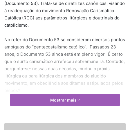
(Documento 53). Trata-se de diretrizes canônicas, visando
à readequação do movimento Renovação Carismática
Católica (RCC) aos parâmetros litúrgicos e doutrinais do
catolicismo.
No referido Documento 53 se consideram diversos pontos
ambíguos do “pentecostalismo católico”. Passados 23
anos, o Documento 53 ainda está em pleno vigor. É certo
que o surto carismático arrefeceu sobremaneira. Contudo,
pergunta-se: nessas duas décadas, mudou a práxis
litúrgica ou paralitúrgica dos membros do aludido
movimento, em obediência aos ditames estipulados pelos
bispos?
Mostrar mais
Quem sintoniza à noite certas emissoras de televisão, uma
delas notório carro-chefe da RCC, assiste à “oração em
línguas”. Preceitua, contudo, o Documento 53: “Como é
difícil discernir, na prática, entre inspiração do Espírito
V