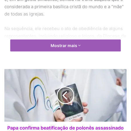
considerada a primeira basílica cristã do mundo e a “mãe”
de todas as igrejas.
Na sequência, ele recebeu o ato de obediência de alguns
representantes, incluindo religioso e leigos, da Diocese de
Roma.
Mostrar mais
P
a
p
a
c
o
n
f
i
r
Papa confirma beatificação de polonês assassinado