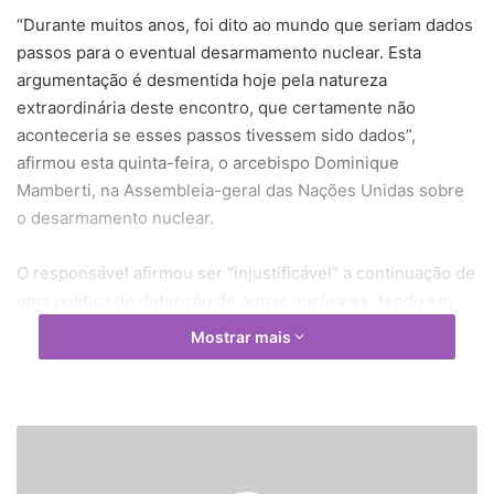
“Durante muitos anos, foi dito ao mundo que seriam dados
passos para o eventual desarmamento nuclear. Esta
argumentação é desmentida hoje pela natureza
extraordinária deste encontro, que certamente não
aconteceria se esses passos tivessem sido dados”,
afirmou esta quinta-feira, o arcebispo Dominique
Mamberti, na Assembleia-geral das Nações Unidas sobre
o desarmamento nuclear.
O responsável afirmou ser “injustificável” a continuação de
uma política de detenção de armas nucleares, tendo em
conta “as perdas humanas, de recursos financeiros e
Mostrar mais
materiais, num tempo onde faltam apoios para a saúde,
educação e serviços sociais em todo o mundo e quando
acontecem ameaças à segurança humana, como a
pobreza, as alterações climáticas, terrorismo e crimes
V
a
internacionais”.
t