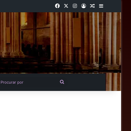
Facebook
X
Instagram
Entrar
Artigo aleatório
Barra Latera
igo aleatório
Procurar
por