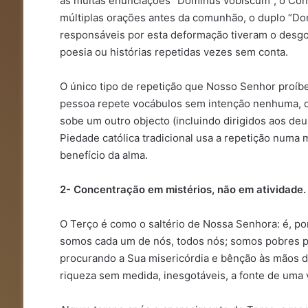
as muitas enunciações “Dominus vobiscum”, o Confi
múltiplas orações antes da comunhão, o duplo “Do
responsáveis por esta deformação tiveram o desgo
poesia ou histórias repetidas vezes sem conta.
O único tipo de repetição que Nosso Senhor proíb
pessoa repete vocábulos sem intenção nenhuma, o
sobe um outro objecto (incluindo dirigidos aos de
Piedade católica tradicional usa a repetição numa 
benefício da alma.
2- Concentração em mistérios, não em atividade.
O Terço é como o saltério de Nossa Senhora: é, po
somos cada um de nós, todos nós; somos pobres pe
procurando a Sua misericórdia e bênção às mãos 
riqueza sem medida, inesgotáveis, a fonte de uma 