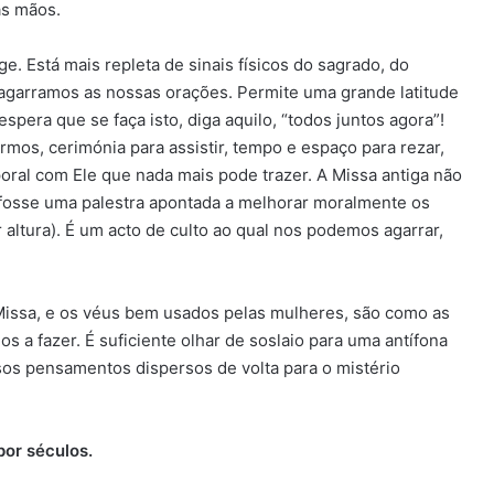
as mãos.
e. Está mais repleta de sinais físicos do sagrado, do
s agarramos as nossas orações. Permite uma grande latitude
pera que se faça isto, diga aquilo, “todos juntos agora”!
rmos, cerimónia para assistir, tempo e espaço para rezar,
ral com Ele que nada mais pode trazer. A Missa antiga não
fosse uma palestra apontada a melhorar moralmente os
 altura). É um acto de culto ao qual nos podemos agarrar,
issa, e os véus bem usados pelas mulheres, são como as
s a fazer. É suficiente olhar de soslaio para uma antífona
sos pensamentos dispersos de volta para o mistério
por séculos.