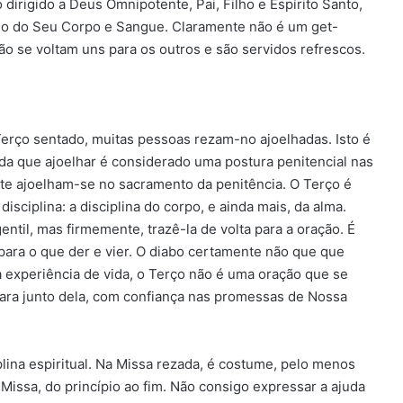
dirigido a Deus Omnipotente, Pai, Filho e Espírito Santo,
ício do Seu Corpo e Sangue. Claramente não é um get-
ão se voltam uns para os outros e são servidos refrescos.
erço sentado, muitas pessoas rezam-no ajoelhadas. Isto é
ada que ajoelhar é considerado uma postura penitencial nas
ente ajoelham-se no sacramento da penitência. O Terço é
isciplina: a disciplina do corpo, e ainda mais, da alma.
til, mas firmemente, trazê-la de volta para a oração. É
para o que der e vier. O diabo certamente não que que
 experiência de vida, o Terço não é uma oração que se
ra junto dela, com confiança nas promessas de Nossa
lina espiritual. Na Missa rezada, é costume, pelo menos
Missa, do princípio ao fim. Não consigo expressar a ajuda