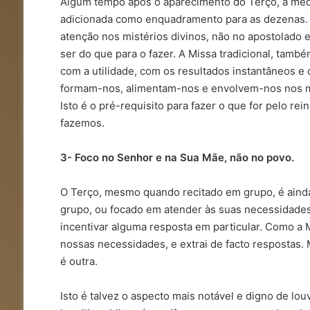
Algum tempo após o aparecimento do Terço, a medit
adicionada como enquadramento para as dezenas. 
atenção nos mistérios divinos, não no apostolado 
ser do que para o fazer. A Missa tradicional, tam
com a utilidade, com os resultados instantâneos e
formam-nos, alimentam-nos e envolvem-nos nos m
Isto é o pré-requisito para fazer o que for pelo re
fazemos.
3- Foco no Senhor e na Sua Mãe, não no povo.
O Terço, mesmo quando recitado em grupo, é ainda 
grupo, ou focado em atender às suas necessidades 
incentivar alguma resposta em particular. Como a 
nossas necessidades, e extrai de facto respostas. 
é outra.
Isto é talvez o aspecto mais notável e digno de lou