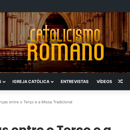
Art
S
IGREJA CATÓLICA
ENTREVISTAS
VÍDEOS
ças entre o Terço e a Missa Tradicional
 entre o Terço e a