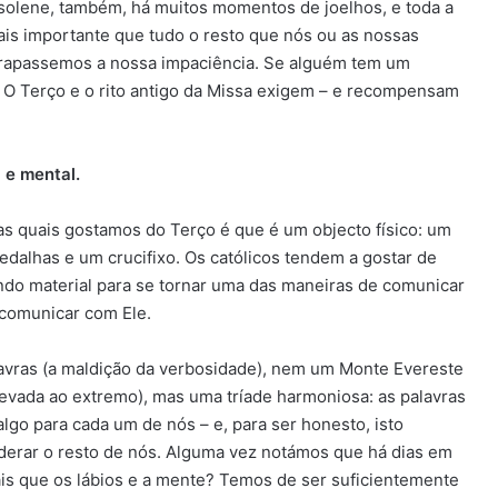
 solene, também, há muitos momentos de joelhos, e toda a
mais importante que tudo o resto que nós ou as nossas
ultrapassemos a nossa impaciência. Se alguém tem um
] O Terço e o rito antigo da Missa exigem – e recompensam
 e mental.
s quais gostamos do Terço é que é um objecto físico: um
dalhas e um crucifixo. Os católicos tendem a gostar de
undo material para se tornar uma das maneiras de comunicar
comunicar com Ele.
avras (a maldição da verbosidade), nem um Monte Evereste
evada ao extremo), mas uma tríade harmoniosa: as palavras
algo para cada um de nós – e, para ser honesto, isto
 liderar o resto de nós. Alguma vez notámos que há dias em
is que os lábios e a mente? Temos de ser suficientemente