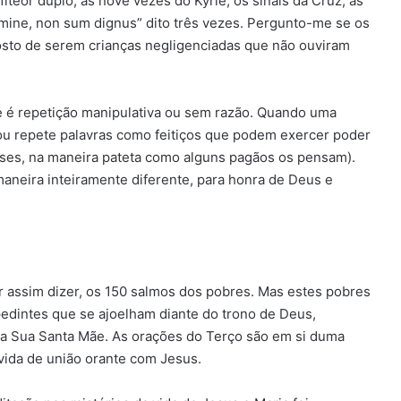
teor duplo, as nove vezes do Kyrie, os sinais da Cruz, as
mine, non sum dignus” dito três vezes. Pergunto-me se os
sto de serem crianças negligenciadas que não ouviram
e é repetição manipulativa ou sem razão. Quando uma
u repete palavras como feitiços que podem exercer poder
uses, na maneira pateta como alguns pagãos os pensam).
maneira inteiramente diferente, para honra de Deus e
r assim dizer, os 150 salmos dos pobres. Mas estes pobres
dintes que se ajoelham diante do trono de Deus,
da Sua Santa Mãe. As orações do Terço são em si duma
vida de união orante com Jesus.