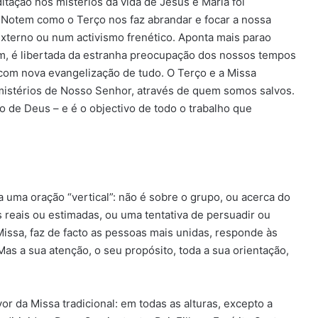
ação nos mistérios da vida de Jesus e Maria foi
Notem como o Terço nos faz abrandar e focar a nossa
externo ou num activismo frenético. Aponta mais parao
bém, é libertada da estranha preocupação dos nossos tempos
 com nova evangelização de tudo. O Terço e a Missa
istérios de Nosso Senhor, através de quem somos salvos.
ino de Deus – e é o objectivo de todo o trabalho que
uma oração “vertical”: não é sobre o grupo, ou acerca do
reais ou estimadas, ou uma tentativa de persuadir ou
Missa, faz de facto as pessoas mais unidas, responde às
Mas a sua atenção, o seu propósito, toda a sua orientação,
vor da Missa tradicional: em todas as alturas, excepto a