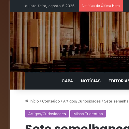
quinta-feira, agosto 6 2026
Notícias de Última Hora
CAPA
NOTÍCIAS
EDITORIA
Início
/
Conteúdo
/
Artigos/Curiosidades
/
Sete semelhan
Artigos/Curiosidades
Missa Tridentina
Sete semelhanças