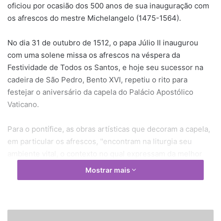
oficiou por ocasião dos 500 anos de sua inauguração com
os afrescos do mestre Michelangelo (1475-1564).
No dia 31 de outubro de 1512, o papa Júlio II inaugurou
com uma solene missa os afrescos na véspera da
Festividade de Todos os Santos, e hoje seu sucessor na
cadeira de São Pedro, Bento XVI, repetiu o rito para
festejar o aniversário da capela do Palácio Apostólico
Vaticano.
Para o pontífice, as obras artísticas que decoram a capela,
em particular os afrescos, ''encontram na liturgia seu
ambiente vital, o contexto no qual expressam da melhor
maneira toda sua beleza, toda a riqueza e a importância de
Mostrar mais
seu significado''.
''É como se, durante a ação litúrgica, toda essa sinfonia de
figuras ganhasse vida, não só no sentido espiritual, mas
P