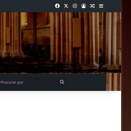
Facebook
X
Instagram
Entrar
Artigo aleatório
Barra Latera
igo aleatório
Procurar
por