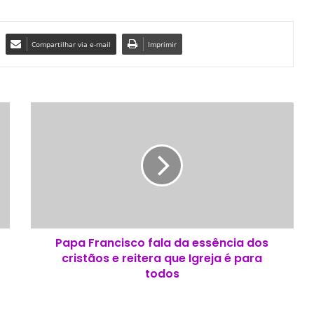
Compartilhar via e-mail
Imprimir
P
a
p
a
F
r
a
n
c
Papa Francisco fala da essência dos
i
cristãos e reitera que Igreja é para
s
c
todos
o
f