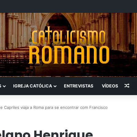
Art
S
IGREJA CATÓLICA
ENTREVISTAS
VÍDEOS
 Capriles viaja a Roma para se encontrar com Francisco
elano Henrique