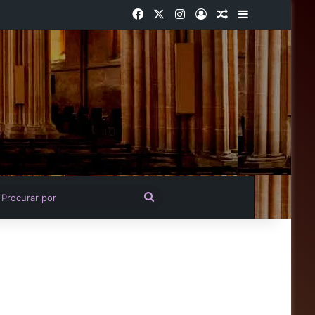
Facebook
X
Instagram
Entrar
Artigo aleatório
Barra Latera
igo aleatório
Procurar
por