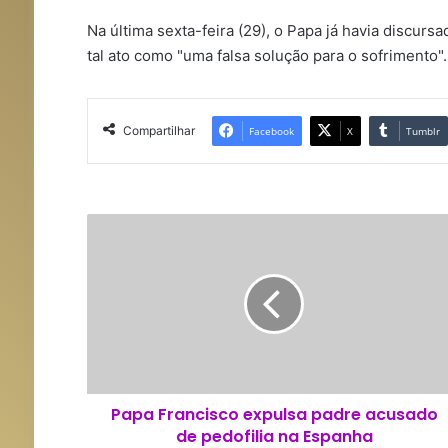
Na última sexta-feira (29), o Papa já havia discursa
tal ato como "uma falsa solução para o sofrimento".
Compartilhar
Facebook
X
Tumblr
P
a
p
a
F
r
a
n
c
Papa Francisco expulsa padre acusado
i
de pedofilia na Espanha
s