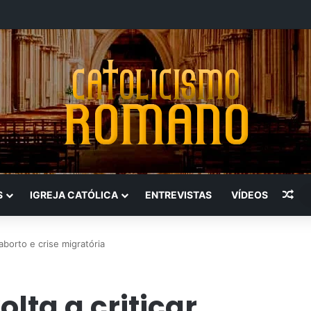
Art
S
IGREJA CATÓLICA
ENTREVISTAS
VÍDEOS
 aborto e crise migratória
lta a criticar