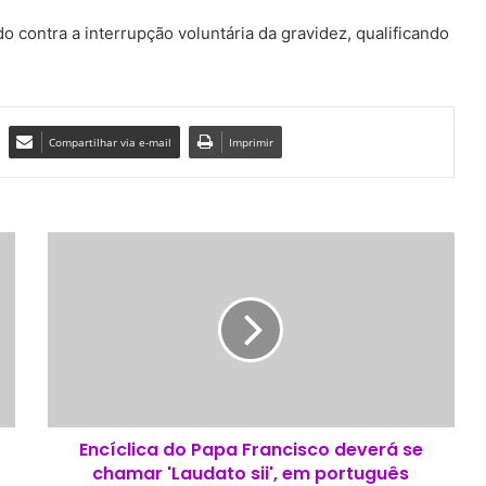
do contra a interrupção voluntária da gravidez, qualificando
Compartilhar via e-mail
Imprimir
E
n
c
í
c
l
i
c
a
Encíclica do Papa Francisco deverá se
d
chamar 'Laudato sii', em português
o