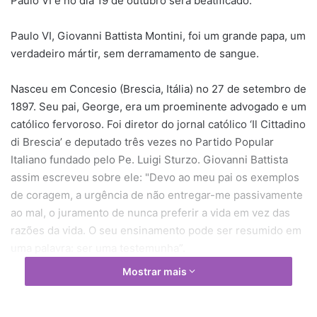
Paulo VI e no dia 19 de outubro será beatificado.
Paulo VI, Giovanni Battista Montini, foi um grande papa, um
verdadeiro mártir, sem derramamento de sangue.
Nasceu em Concesio (Brescia, Itália) no 27 de setembro de
1897. Seu pai, George, era um proeminente advogado e um
católico fervoroso. Foi diretor do jornal católico ‘Il Cittadino
di Brescia’ e deputado três vezes no Partido Popular
Italiano fundado pelo Pe. Luigi Sturzo. Giovanni Battista
assim escreveu sobre ele: "Devo ao meu pai os exemplos
de coragem, a urgência de não entregar-me passivamente
ao mal, o juramento de nunca preferir a vida em vez das
razões da vida. O seu ensinamento pode ser resumido em
uma palavra: ser uma testemunha”.
Mostrar mais
Até sua mãe Judite Alghisi foi uma mulher maravilhosa. Em
sua morte, ele escreveu: "Tão sábia, quanto piedosa, tão